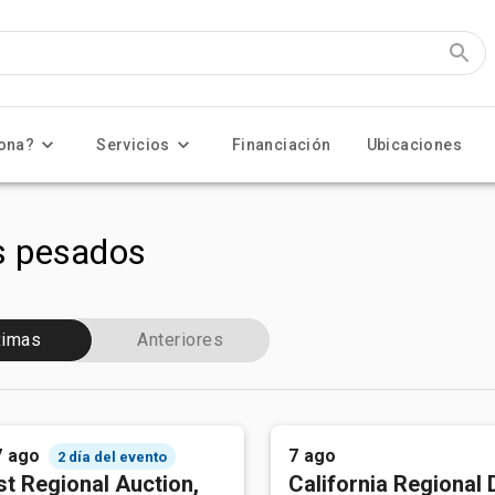
ona?
Servicios
Financiación
Ubicaciones
s pesados
ximas
Anteriores
7 ago
7 ago
2 día del evento
t Regional Auction,
California Regional 