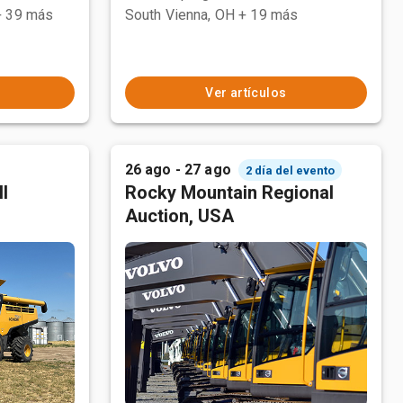
+ 39 más
South Vienna, OH
+ 19 más
Ver artículos
26 ago - 27 ago
2 día del evento
l
Rocky Mountain Regional
Auction, USA