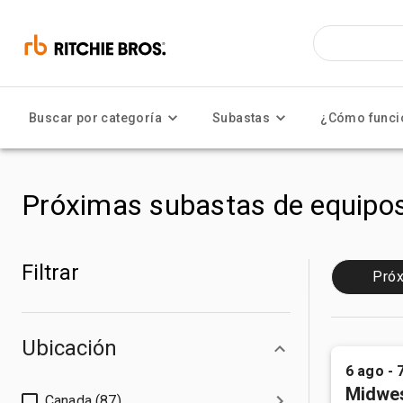
Buscar por categoría
Subastas
¿Cómo funci
Próximas subastas de equipo
Filtrar
Pró
Ubicación
6 ago - 
Midwes
Canada (87)