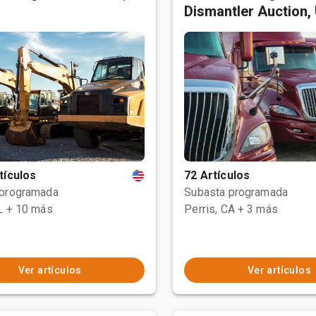
Dismantler Auction,
tículos
72 Artículos
 programada
Subasta programada
L
+ 10 más
Perris, CA
+ 3 más
Ver artículos
Ver artículos