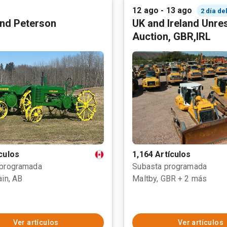
12 ago - 13 ago
2 día de
nd Peterson
UK and Ireland Unre
Auction, GBR,IRL
culos
1,164 Artículos
 programada
Subasta programada
ain, AB
Maltby, GBR
+ 2 más
Ver artículos
Ver artículos