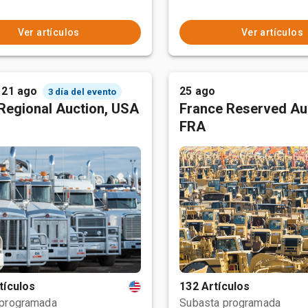
Ver artículos
Ver artículos
 21 ago
25 ago
3 día del evento
Regional Auction, USA
France Reserved Au
FRA
tículos
132 Artículos
 programada
Subasta programada