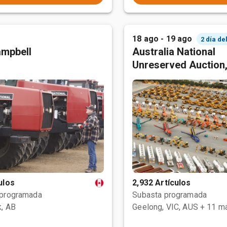
18 ago - 19 ago
2 día de
mpbell
Australia National
Unreserved Auction
ulos
2,932 Artículos
 programada
Subasta programada
, AB
Geelong, VIC, AUS
+ 11 m