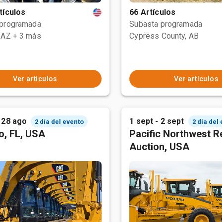
tículos
66 Artículos
 programada
Subasta programada
 AZ
+ 3 más
Cypress County, AB
Ver artículos
Ver artículos
 28 ago
1 sept - 2 sept
2 día del evento
2 día del
o, FL, USA
Pacific Northwest R
Auction, USA