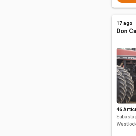
17 ago
Don Ca
46 Artíc
Subasta
Westlock