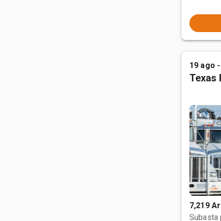
19 ago -
Texas 
7,219 Ar
Subasta