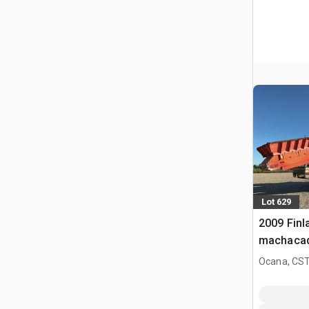
Lot 629
2009 Finl
machacad
Ocana, CST