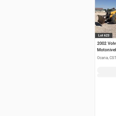
Lot 623
2002 Vol
Motonive
Ocana, CST