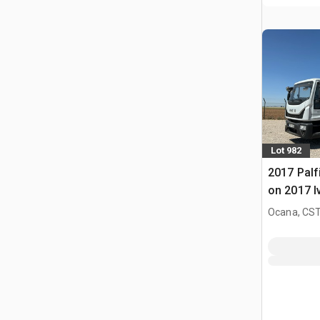
Lot 982
2017 Palf
on 2017 I
4x2 Cami
Ocana, CST
grua