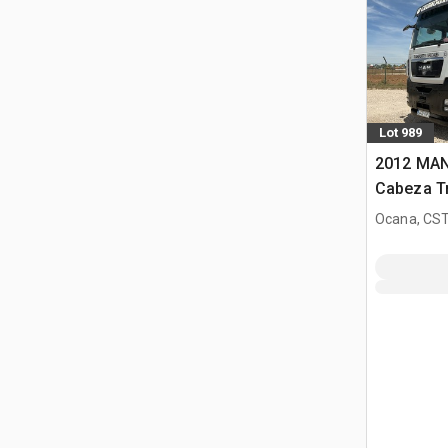
Lot 989
2012 MAN
Cabeza T
Dormitori
Ocana, CST