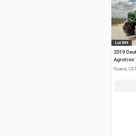
Lot 899
2019 Deu
Agrotron
Agrícola
Ocana, CST