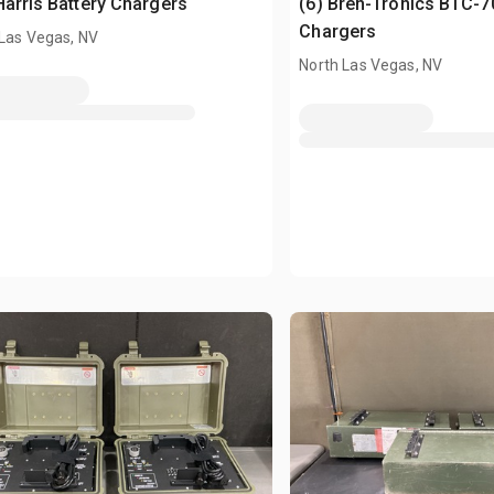
Harris Battery Chargers
(6) Bren-Tronics BTC-7
Chargers
 Las Vegas, NV
North Las Vegas, NV