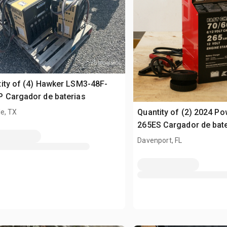
ity of (4) Hawker LSM3-48F-
 Cargador de baterias
Quantity of (2) 2024 P
e, TX
265ES Cargador de bate
(Unused)
Davenport, FL