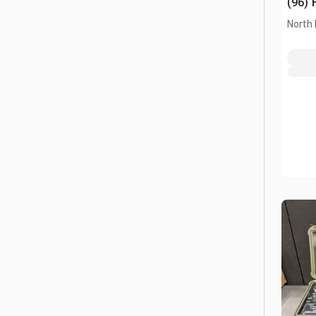
(96) 
North