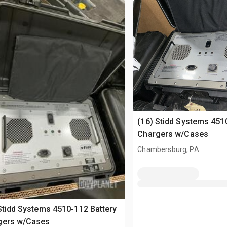
(16) Stidd Systems 451
Chargers w/Cases
Chambersburg, PA
Stidd Systems 4510-112 Battery
gers w/Cases