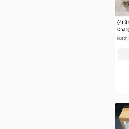
(4) B
Char
North