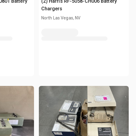
0801 Battery
(2) Harris RF-5058-CH006 Battery
Chargers
North Las Vegas, NV