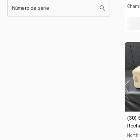
Chamb
Número de serie
(30) 
Recha
North