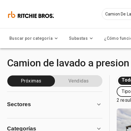
Buscar por categoría
Subastas
¿Cómo funci
Camion de lavado a presion
Tod
Próximas
Vendidas
Tipo
2 resu
Sectores
Categorías