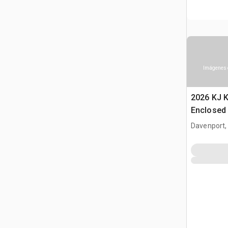
Imágenes 
2026 KJ 
Enclosed 
with door
Davenport,