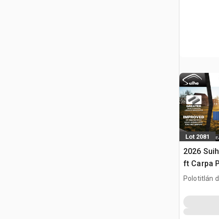
Lot 2081
2026 Suih
ft Carpa 
Contenedo
Polotitlán d
Containe
MEX
Carpa (U