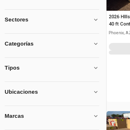
2026 HIlls
Sectores
40 ft Con
Carpa (U
Phoenix, A
Categorías
Tipos
Ubicaciones
Marcas