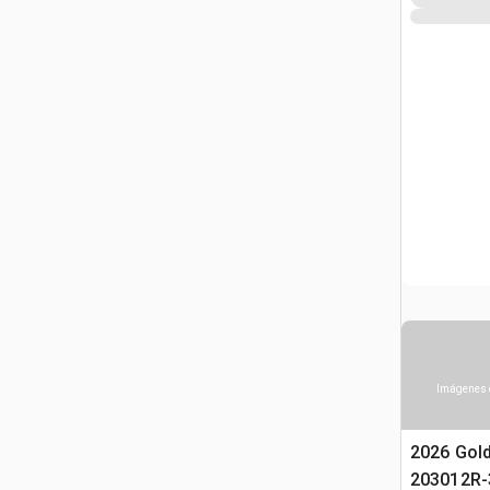
Imágenes 
2026 Gol
203012R-