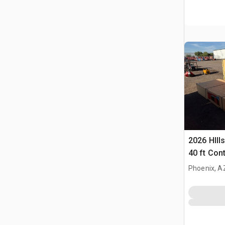
2026 HIlls
40 ft Con
Carpa (U
Phoenix, A