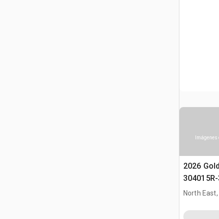
Imágenes 
2026 Gol
304015R-
(Unused)
North East