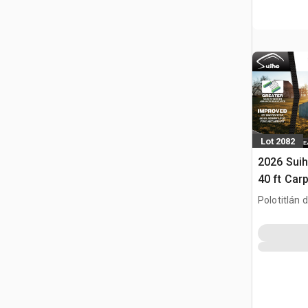
Lot 2082
2026 Suih
40 ft Car
Contenedo
Polotitlán d
Containe
MEX
Carpa (U