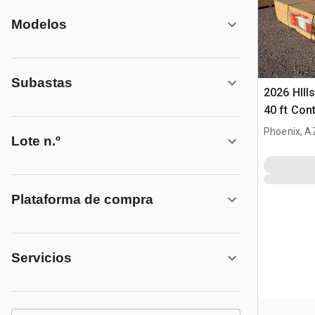
Modelos
Subastas
2026 HIlls
40 ft Con
Carpa (U
Phoenix, A
Lote n.º
Plataforma de compra
Servicios