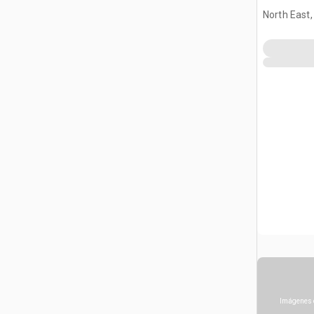
(Unused)
North East
Imágenes 