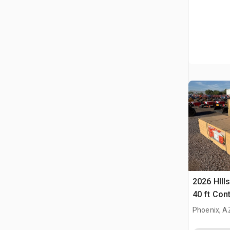
2026 HIlls
40 ft Con
Carpa (U
Phoenix, A