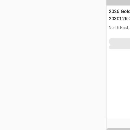
2026 Gol
203012R-
(Unused)
North East