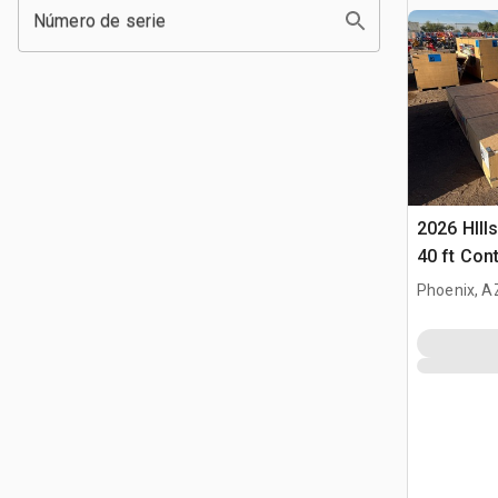
Número de serie
2026 HIlls
40 ft Con
Carpa (U
Phoenix, A