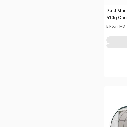
Gold Mou
610g Car
Elkton, MD