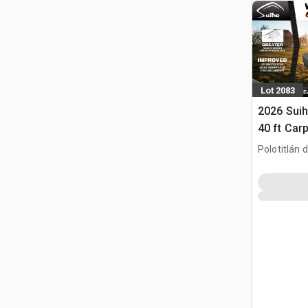
Lot 2083
2026 Suih
40 ft Car
Contenedo
Polotitlán d
Containe
MEX
Carpa (U