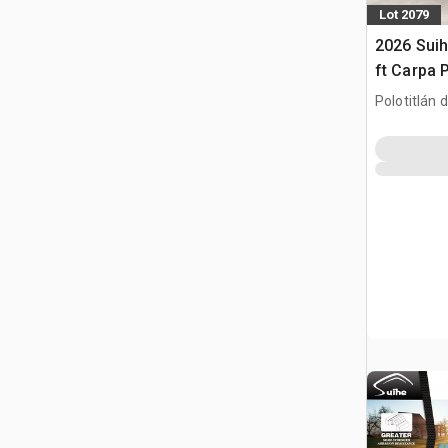
Lot 2079
2026 Suih
ft Carpa 
Contenedo
Polotitlán d
Container
MEX