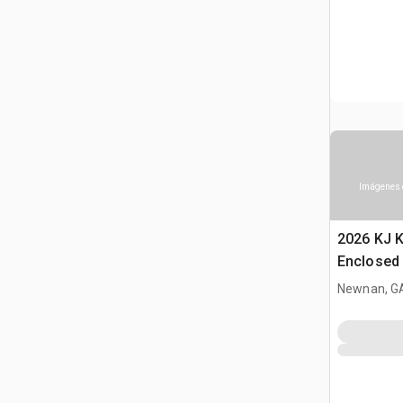
Imágenes 
2026 KJ 
Enclosed 
with door
Newnan, G