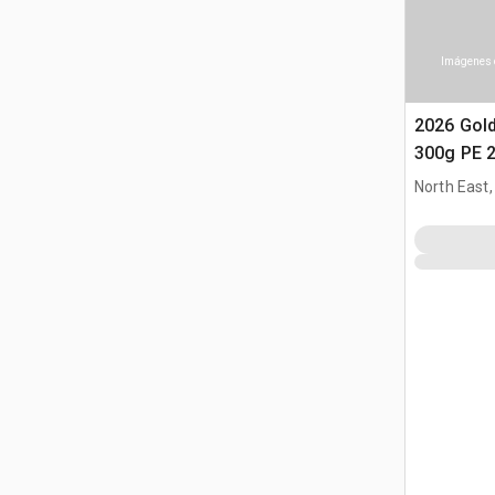
Imágenes 
2026 Gol
300g PE 2
(Unused)
North East