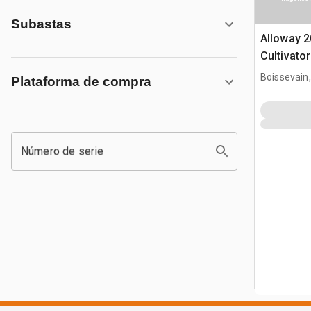
Subastas
Alloway 2
Cultivato
para culti
Boissevain
Plataforma de compra
Número de serie