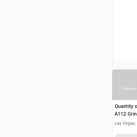
Imágenes 
Quantity 
A112 Grin
Esmerila
Las Vegas,