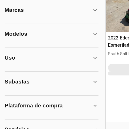
Marcas
Modelos
2022 Edc
Esmerila
(Inoperab
South Salt 
Uso
Subastas
Plataforma de compra