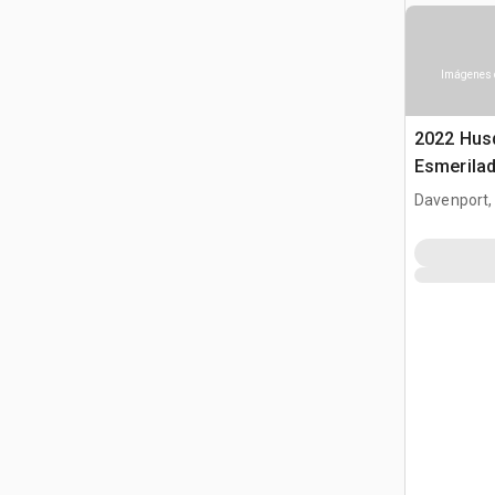
Imágenes 
2022 Hus
Esmerila
Davenport,