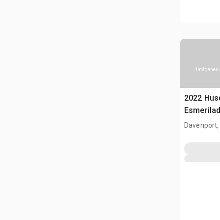
Imágenes 
2022 Hus
Esmerila
Davenport,