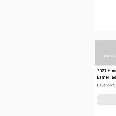
Imágenes 
2021 Hus
Esmerila
Davenport,