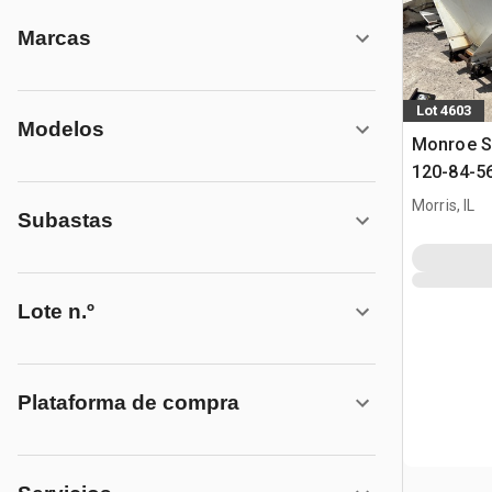
Marcas
Lot 4603
Modelos
Monroe S
120-84-56
sal
Morris, IL
Subastas
Lote n.º
Plataforma de compra