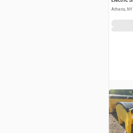
Electric S
Truck
Athens, NY