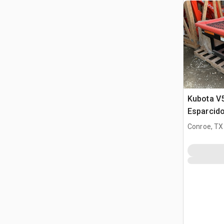
Kubota V5
Esparcido
(Unused)
Conroe, TX