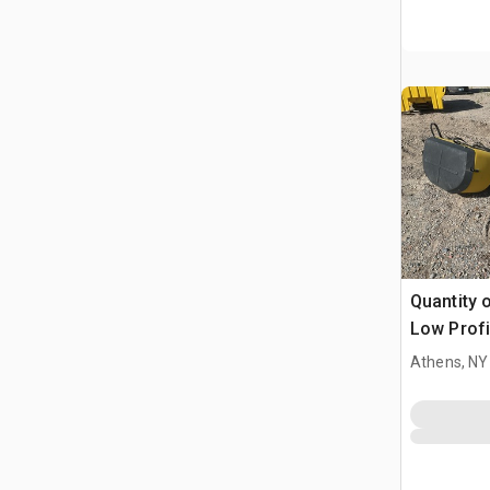
Quantity o
Low Profi
Mounted 
Athens, NY