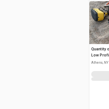
Quantity o
Low Profi
Mounted 
Athens, NY