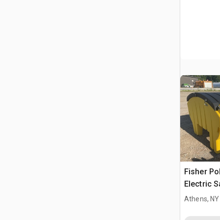
Fisher Po
Electric S
Truck
Athens, NY