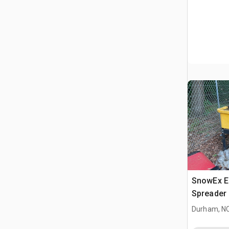
SnowEx El
Spreader 
Durham, N