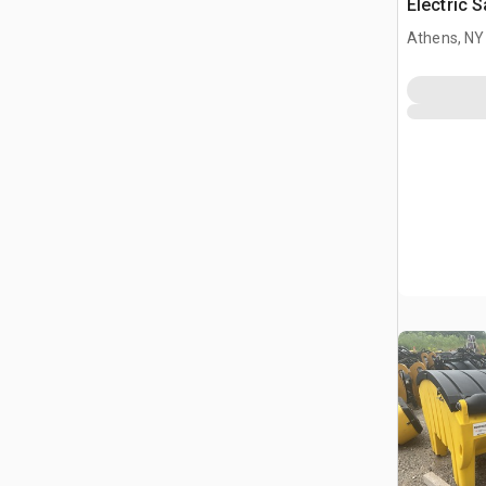
Electric S
Truck
Athens, NY