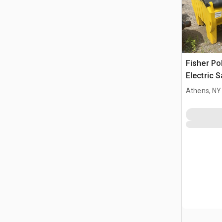
Fisher Po
Electric S
Truck
Athens, NY