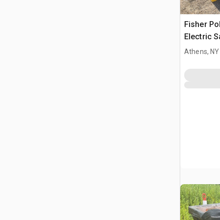
Fisher Po
Electric S
Truck
Athens, NY