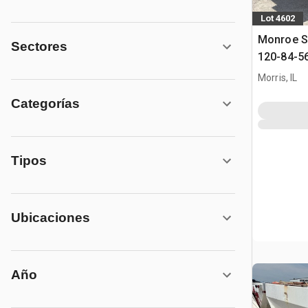
Lot 4602
Monroe S
Sectores
120-84-56
sal
Morris, IL
Categorías
Tipos
Ubicaciones
Año