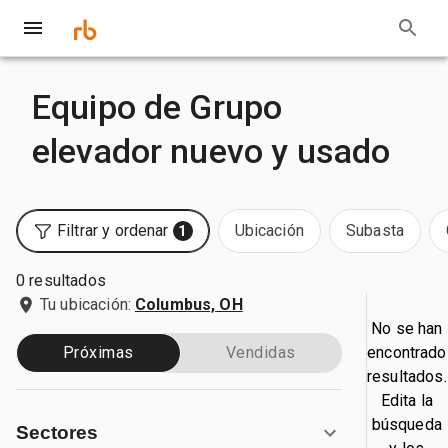
Equipo de Grupo
elevador nuevo y usado
Filtrar y ordenar
Ubicación
Subasta
1
0 resultados
Tu ubicación:
Columbus, OH
No se han
encontrado
Próximas
Vendidas
resultados.
Edita la
búsqueda
Sectores