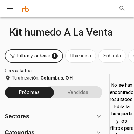
Kit humedo A La Venta
Filtrar y ordenar
Ubicación
Subasta
1
0 resultados
Tu ubicación:
Columbus, OH
No se han
encontrado
Próximas
Vendidas
resultados.
Edita la
búsqueda
Sectores
y los
filtros para
Categorías