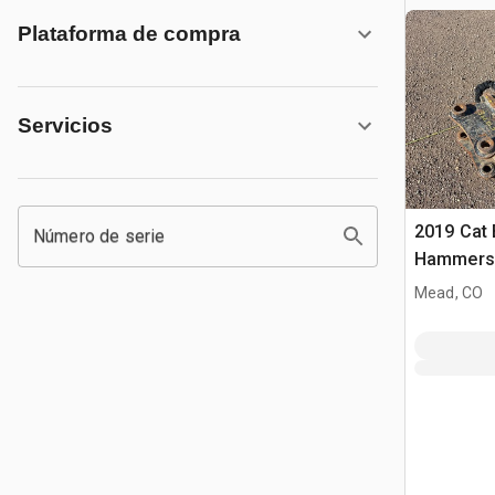
Plataforma de compra
Servicios
2019 Cat B
Número de serie
Hammers 
Varios mar
Mead, CO