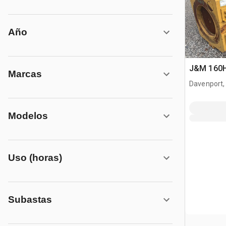
Año
J&M 160HI
Marcas
Davenport,
Modelos
Uso (horas)
Subastas