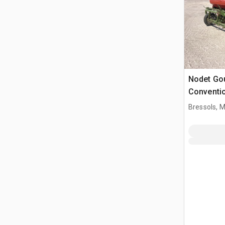
Nodet Go
Conventio
Sembrad
Bressols, 