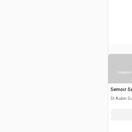
Imágenes 
Semoir S
St Aubin Su