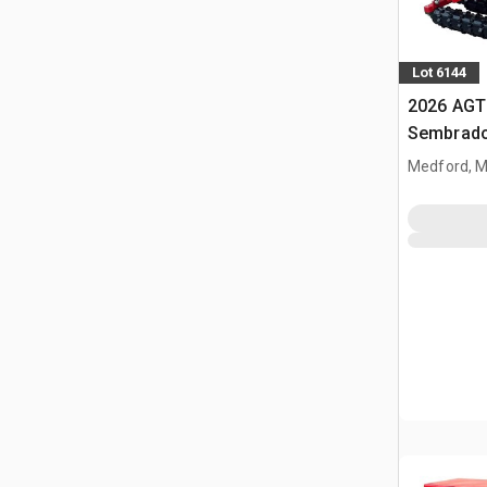
Lot 6144
2026 AGT
Sembrado
minicarg
Medford, 