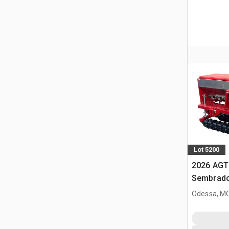
Lot 5200
2026 AGT
Sembrado
minicarg
Odessa, M