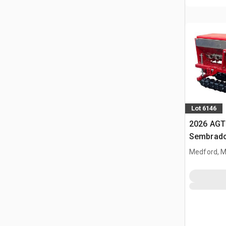
Lot 6146
2026 AGT
Sembrado
minicarg
Medford, 