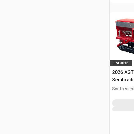
Lot 3016
2026 AGT
Sembrado
minicarg
South Vien