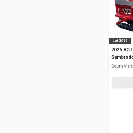
Lot 3019
2026 AGT
Sembrado
minicarg
South Vien