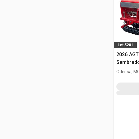
Lot 5201
2026 AGT
Sembrado
minicarg
Odessa, M