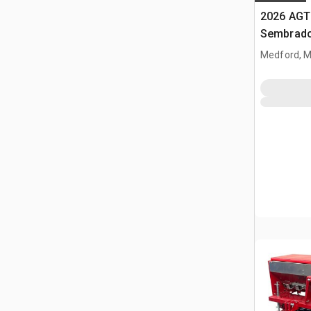
2026 AGT
Sembrado
minicarg
Medford, 