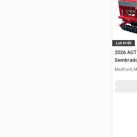
Lot 6145
2026 AGT
Sembrado
minicarg
Medford, 