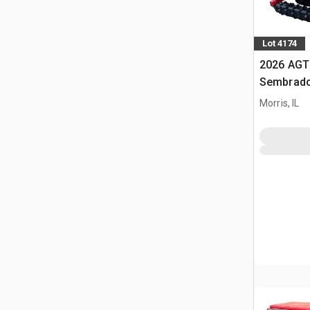
Lot 4174
2026 AGT
Sembrado
minicarg
Morris, IL