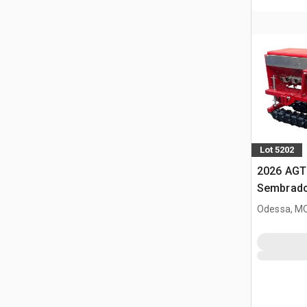
Lot 5202
2026 AGT
Sembrado
minicarg
Odessa, M