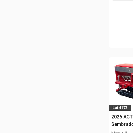
Lot 4173
2026 AGT
Sembrado
minicarg