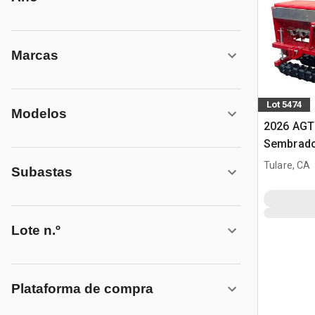
Marcas
Lot 5474
Modelos
2026 AGT
Sembrado
minicarg
Tulare, CA
Subastas
Lote n.º
Plataforma de compra