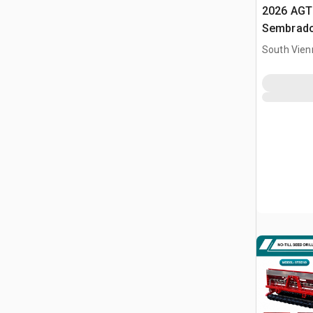
2026 AGT
Sembrado
minicarg
South Vien