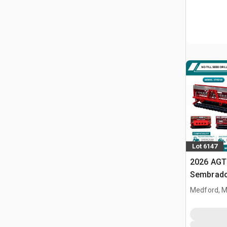
Lot 6147
2026 AGT
Sembrado
minicarg
Medford, 