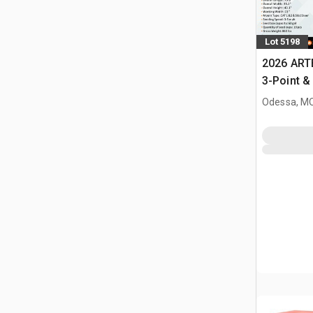
Lot 5198
2026 ART
3-Point &
minicarg
Odessa, M