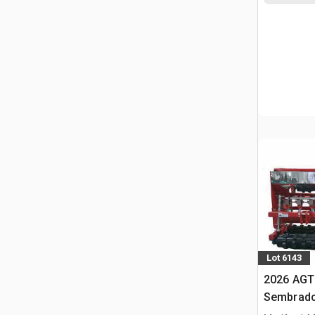
Lot 6143
2026 AGT
Sembrado
minicarg