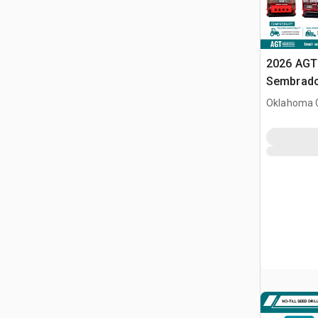
2026 AGT
Sembrado
minicarg
Oklahoma C