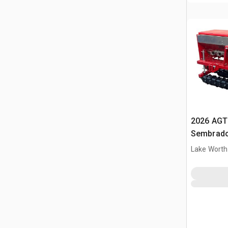
2026 AGT
Sembrado
minicarg
Lake Worth