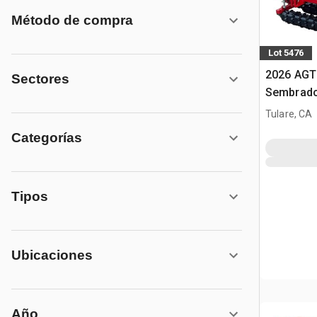
Método de compra
Lot 5476
2026 AGT
Sectores
Sembrado
minicarg
Tulare, CA
Categorías
Tipos
Ubicaciones
Año