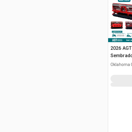
2026 AGT
Sembrado
minicarg
Oklahoma C