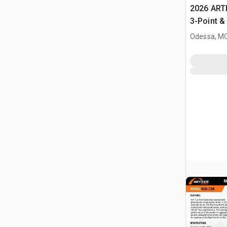
2026 ART
3-Point &
minicarg
Odessa, M