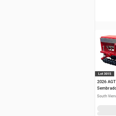
Lot 3015
2026 AGT
Sembrado
minicarg
South Vien