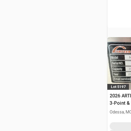
Lot 5197
2026 ART
3-Point &
minicarg
Odessa, M