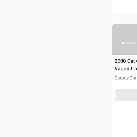
Imágenes 
2000 Cat 
Vagón tra
agua
Corpus Chri