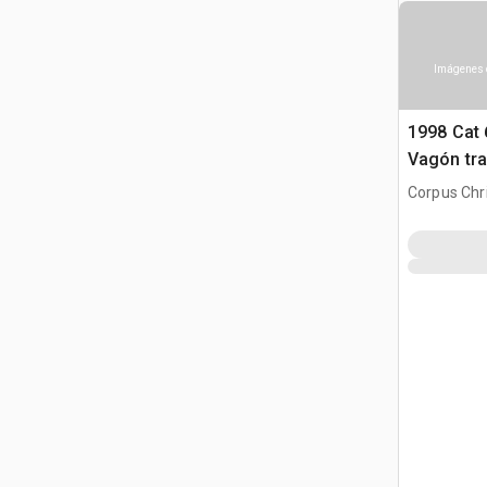
Imágenes 
1998 Cat 
Vagón tra
agua
Corpus Chri