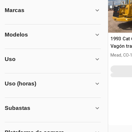
Marcas
Modelos
1993 Cat 
Vagón tra
agua
.
Mead, CO
Uso
Uso (horas)
Subastas