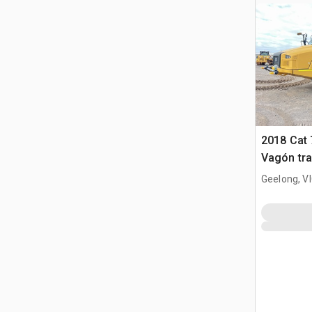
2018 Cat
Vagón tra
agua
Geelong, V