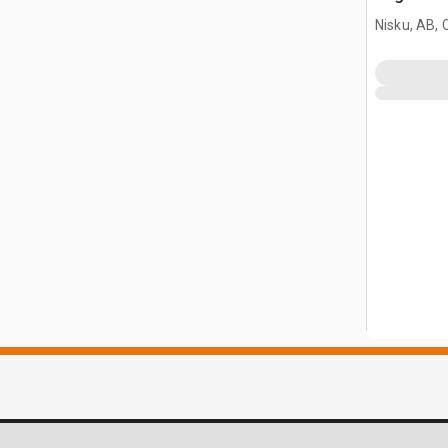
agua
Nisku, AB,