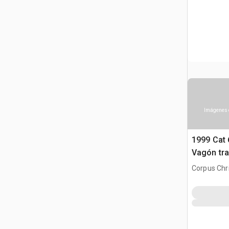
Imágenes 
1999 Cat 
Vagón tra
agua
Corpus Chri