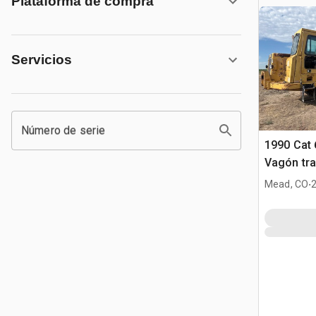
Plataforma de compra
Servicios
Número de serie
1990 Cat 
Vagón tra
agua
.
Mead, CO