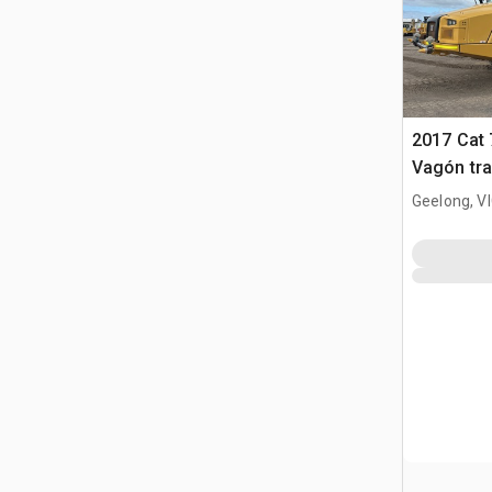
2017 Cat
Vagón tra
agua
Geelong, V