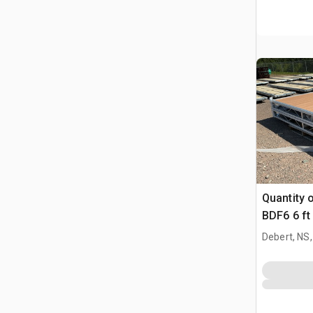
Quantity 
BDF6 6 ft
Boat Dock
Debert, NS
(Unused)