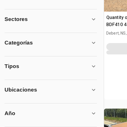
Quantity 
Sectores
BDF410 4 
Boat Dock
Debert, NS
(Unused)
Categorías
Tipos
Ubicaciones
Año