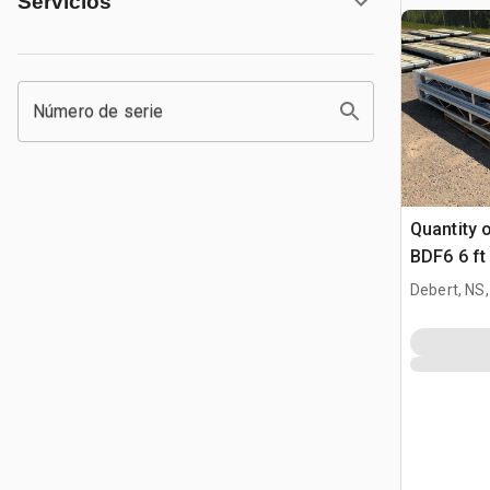
Servicios
Número de serie
Quantity 
BDF6 6 ft
Boat Dock
Debert, NS
(Unused)