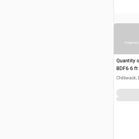
Imágenes 
Quantity 
BDF6 6 ft
Boat Dock
Chilliwack,
(Unused)