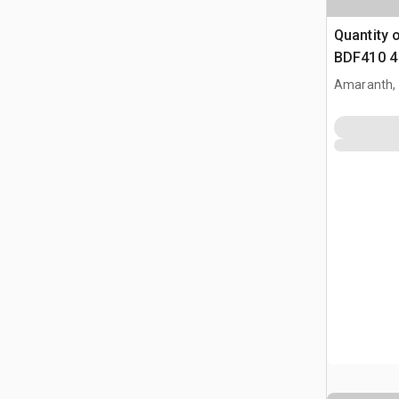
Quantity 
BDF410 4 
Boat Dock
Amaranth,
(Unused)