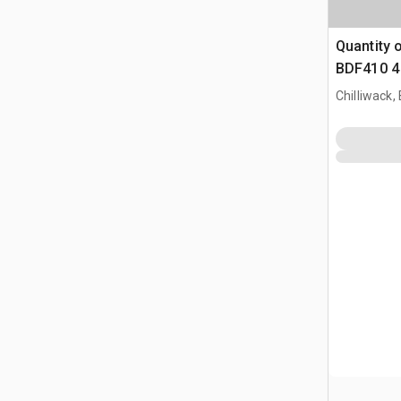
Quantity 
BDF410 4 
Boat Dock
Chilliwack,
(Unused)