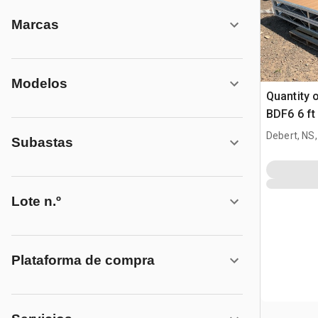
Marcas
Modelos
Quantity 
BDF6 6 ft
Boat Dock
Debert, NS
Subastas
(Unused)
Lote n.º
Plataforma de compra