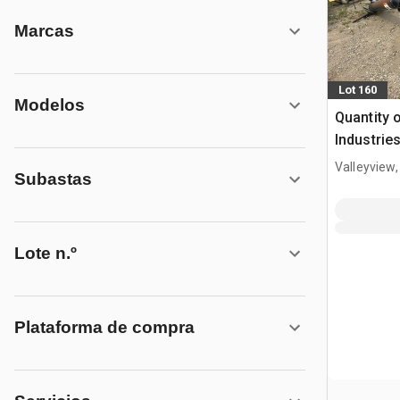
Marcas
Lot 160
Modelos
Quantity o
Industrie
Trailer H
Valleyview
Subastas
manejo d
Lote n.º
Plataforma de compra