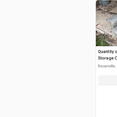
Quantity o
Storage C
manejo d
Rocanville,