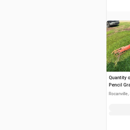
Quantity o
Pencil Gr
manejo d
Rocanville,