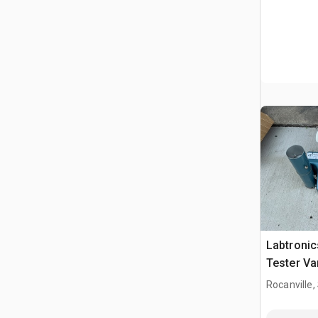
Labtronic
Tester Va
grano
Rocanville,