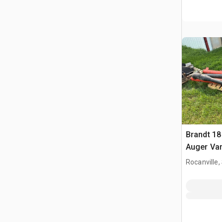
Brandt 18
Auger Var
grano
Rocanville,