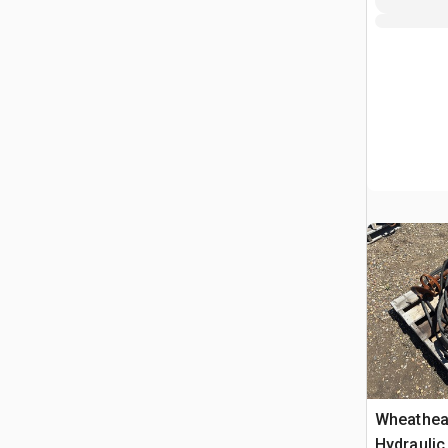
Wheathear
Hydraulic