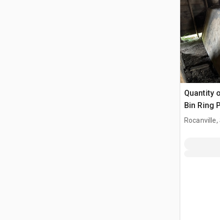
Quantity 
Bin Ring 
manejo d
Rocanville,