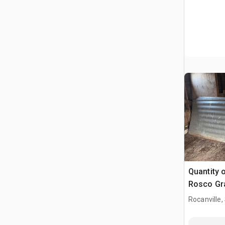
Quantity 
Rosco Gra
Varios, m
Rocanville,