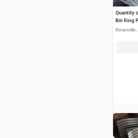
Quantity 
Bin Ring 
manejo d
Rocanville,