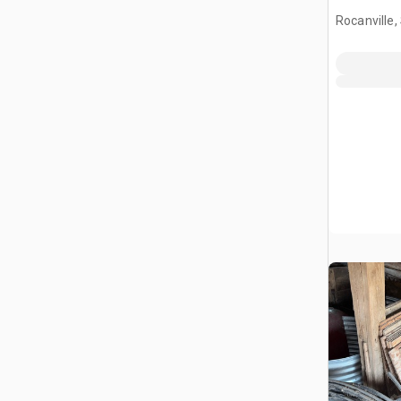
manejo d
Rocanville,