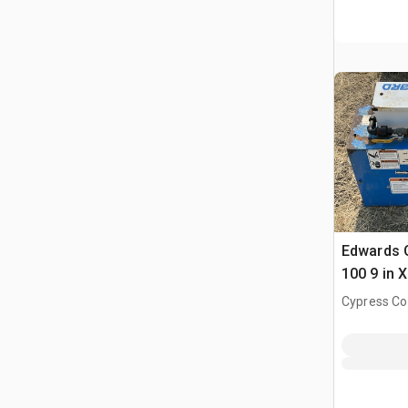
Edwards 
100 9 in 
Heater Va
Cypress Co
grano