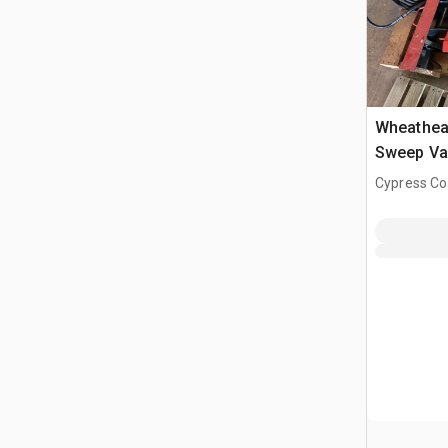
Wheathear
Sweep Va
grano
Cypress Co