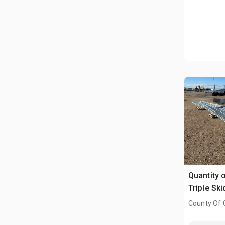
Quantity o
Triple Sk
de grano
County Of G
AB, CAN