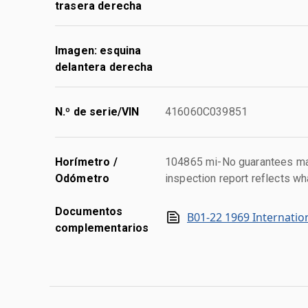
trasera derecha
Imagen: esquina
delantera derecha
N.º de serie/VIN
416060C039851
Horímetro /
104865 mi-No guarantees mad
Odómetro
inspection report reflects wh
Documentos
B01-22 1969 Internatio
complementarios