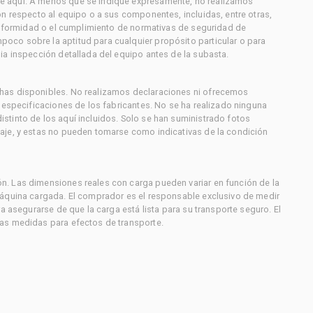
e aquí. A menos que se indique expresamente, no realizamos
on respecto al equipo o a sus componentes, incluidas, entre otras,
conformidad o el cumplimiento de normativas de seguridad de
co sobre la aptitud para cualquier propósito particular o para
ia inspección detallada del equipo antes de la subasta.
has disponibles. No realizamos declaraciones ni ofrecemos
s especificaciones de los fabricantes. No se ha realizado ninguna
stinto de los aquí incluidos. Solo se han suministrado fotos
aje, y estas no pueden tomarse como indicativas de la condición
. Las dimensiones reales con carga pueden variar en función de la
máquina cargada. El comprador es el responsable exclusivo de medir
a asegurarse de que la carga está lista para su transporte seguro. El
as medidas para efectos de transporte.