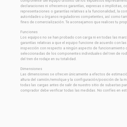
componente del equipo distinto de los expuestos expresament
declaraciones ni ofrecemos garantías, expresas o implícitas, c
representaciones o garantías relativas a la funcionalidad, la 
autoridades u órganos reguladores competentes, así como tampo
fines de comercialización. Te aconsejamos que realices tu prop
Funciones
Los equipos no se han probado con carga ni en todas las marc
garantías relativas a que el equipo funcione de acuerdo con la
inspección con respecto a ningún aspecto de funcionamiento di
seleccionadas de los componentes individuales del tren de rod
del tren de rodaje en su totalidad.
Dimensiones
Las dimensiones se ofrecen únicamente a efectos de estimación
altura del camión/remolque y la configuración/posición de la 
todas las cargas antes de salir de nuestro sitio de subastas par
comprador debe verificar todas las medidas. No confíes en est