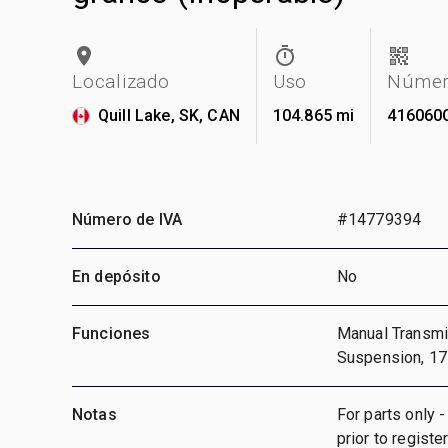
Localizado
Uso
Número
Quill Lake, SK, CAN
104.865 mi
416060
Número de IVA
#14779394
En depósito
No
Funciones
Manual Transmis
Suspension, 17
Notas
For parts only 
prior to registe