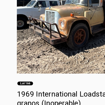
Lot 166
1969 International Loads
granos (Inoperable)