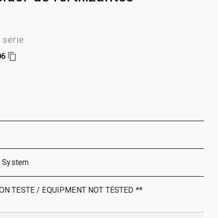
serie
06
t System
NON TESTE / EQUIPMENT NOT TESTED **