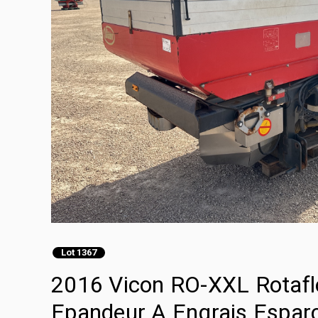
Lot 1367
2016 Vicon RO-XXL Rotafl
Epandeur A Engrais Esparci