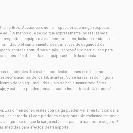
 Ritchie Bros. Auctioneers no ha inspeccionado ningún aspecto ni
e aquí. A menos que se indique expresamente, no realizamos
on respecto al equipo o a sus componentes, incluidas, entre otras,
conformidad o el cumplimiento de normativas de seguridad de
co sobre la aptitud para cualquier propósito particular o para
ia inspección detallada del equipo antes de la subasta.
has disponibles. No realizamos declaraciones ni ofrecemos
s especificaciones de los fabricantes. No se ha realizado ninguna
stinto de los aquí incluidos. Solo se han suministrado fotos
aje, y estas no pueden tomarse como indicativas de la condición
. Las dimensiones reales con carga pueden variar en función de la
máquina cargada. El comprador es el responsable exclusivo de medir
a asegurarse de que la carga está lista para su transporte seguro. El
as medidas para efectos de transporte.