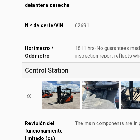
delantera derecha
N.º de serie/VIN
62691
Horímetro /
1811 hrs-No guarantees made
Odómetro
inspection report reflects wh
Control Station
Revisión del
The main components are in p
funcionamiento
limitado (cs)