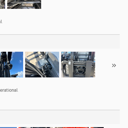
l.
rational.