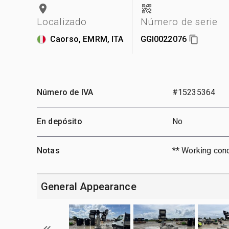
Localizado
Número de serie
Caorso, EMRM, ITA
GGI0022076
Número de IVA
#15235364
En depósito
No
Notas
** Working cond
General Appearance