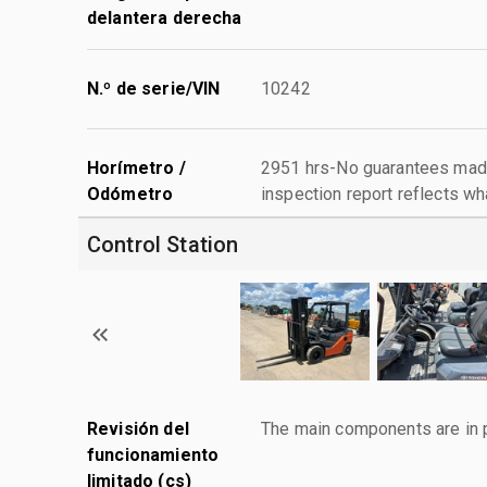
delantera derecha
N.º de serie/VIN
10242
Horímetro /
2951 hrs-No guarantees made
Odómetro
inspection report reflects wh
Control Station
Revisión del
The main components are in p
funcionamiento
limitado (cs)