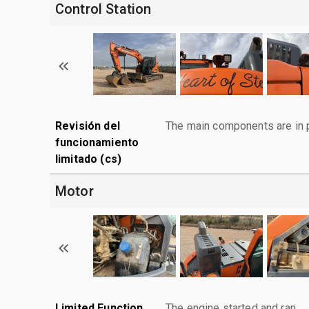
Control Station
Revisión del
The main components are in p
funcionamiento
limitado (cs)
Motor
Limited Function
The engine started and ran.