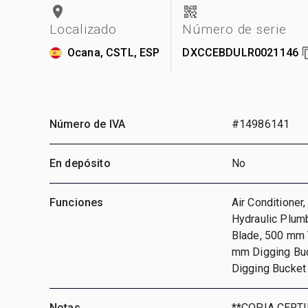
Localizado
Número de serie
Ocana, CSTL, ESP
DXCCEBDULR0021146
Número de IVA
#14986141
En depósito
No
Funciones
Air Conditioner
Hydraulic Plumb
Blade, 500 mm T
mm Digging Buc
Digging Bucke
Notas
**COPIA CERT