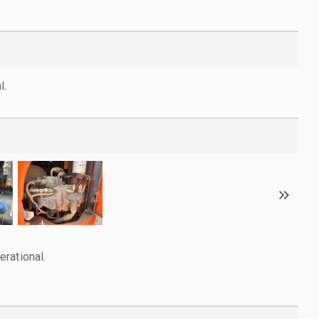
l.
rational.