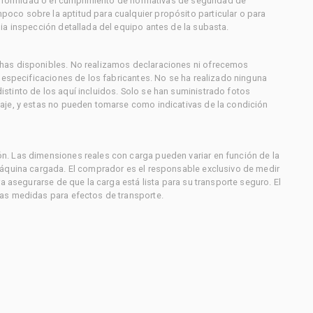
conformidad o el cumplimiento de normativas de seguridad de
co sobre la aptitud para cualquier propósito particular o para
ia inspección detallada del equipo antes de la subasta.
has disponibles. No realizamos declaraciones ni ofrecemos
s especificaciones de los fabricantes. No se ha realizado ninguna
stinto de los aquí incluidos. Solo se han suministrado fotos
aje, y estas no pueden tomarse como indicativas de la condición
. Las dimensiones reales con carga pueden variar en función de la
máquina cargada. El comprador es el responsable exclusivo de medir
a asegurarse de que la carga está lista para su transporte seguro. El
as medidas para efectos de transporte.