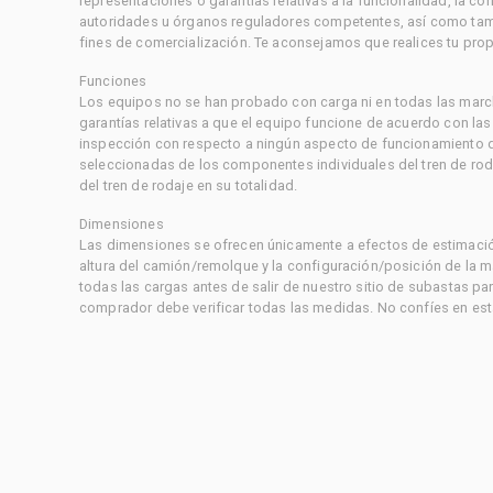
representaciones o garantías relativas a la funcionalidad, la 
autoridades u órganos reguladores competentes, así como tampo
fines de comercialización. Te aconsejamos que realices tu prop
Funciones
Los equipos no se han probado con carga ni en todas las marc
garantías relativas a que el equipo funcione de acuerdo con la
inspección con respecto a ningún aspecto de funcionamiento di
seleccionadas de los componentes individuales del tren de rod
del tren de rodaje en su totalidad.
Dimensiones
Las dimensiones se ofrecen únicamente a efectos de estimación
altura del camión/remolque y la configuración/posición de la 
todas las cargas antes de salir de nuestro sitio de subastas par
comprador debe verificar todas las medidas. No confíes en est