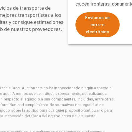
crucen fronteras, continen
icios de transporte de
mejores transportistas a los
Envíanos un
uitas y consigue estimaciones
correo
web de nuestros proveedores.
electrónico
 Ritchie Bros. Auctioneers no ha inspeccionado ningún aspecto ni
e aquí. A menos que se indique expresamente, no realizamos
on respecto al equipo o a sus componentes, incluidas, entre otras,
conformidad o el cumplimiento de normativas de seguridad de
co sobre la aptitud para cualquier propósito particular o para
ia inspección detallada del equipo antes de la subasta.
has disponibles. No realizamos declaraciones ni ofrecemos