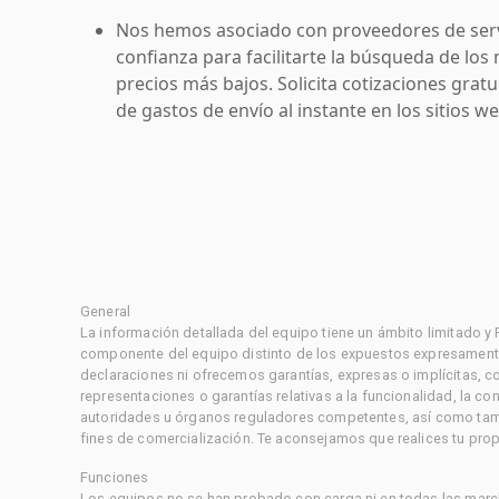
Nos hemos asociado con proveedores de serv
confianza para facilitarte la búsqueda de los 
precios más bajos. Solicita cotizaciones grat
de gastos de envío al instante en los sitios 
General
La información detallada del equipo tiene un ámbito limitado y
componente del equipo distinto de los expuestos expresament
declaraciones ni ofrecemos garantías, expresas o implícitas, c
representaciones o garantías relativas a la funcionalidad, la 
autoridades u órganos reguladores competentes, así como tampo
fines de comercialización. Te aconsejamos que realices tu prop
Funciones
Los equipos no se han probado con carga ni en todas las marc