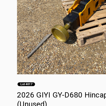
Lot 4017
2026 GIYI GY-D680 Hincap
(Unused)