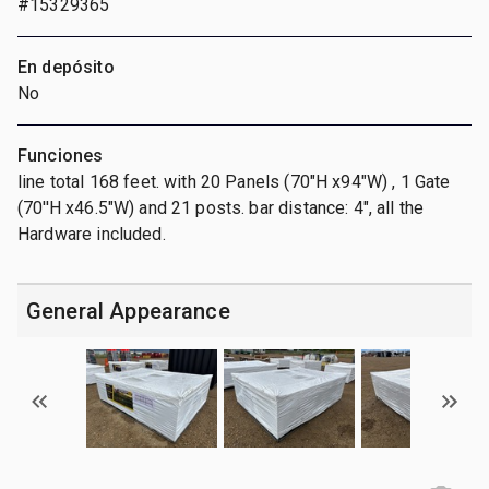
#15329365
En depósito
No
Funciones
line total 168 feet. with 20 Panels (70"H x94"W) , 1 Gate
(70''H x46.5"W) and 21 posts. bar distance: 4", all the
Hardware included.
General Appearance