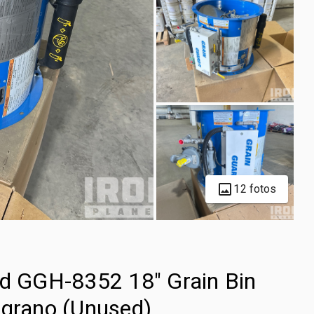
12 fotos
rd GGH-8352 18" Grain Bin
 grano (Unused)