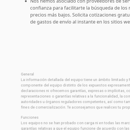
Nos hemos asociado con proveedores de serv
confianza para facilitarte la búsqueda de los 
precios más bajos. Solicita cotizaciones grat
de gastos de envío al instante en los sitios 
General
La información detallada del equipo tiene un ámbito limitado y
componente del equipo distinto de los expuestos expresament
declaraciones ni ofrecemos garantías, expresas o implícitas, c
representaciones o garantías relativas a la funcionalidad, la 
autoridades u órganos reguladores competentes, así como tampo
fines de comercialización. Te aconsejamos que realices tu prop
Funciones
Los equipos no se han probado con carga ni en todas las marc
garantías relativas a que el equipo funcione de acuerdo con la