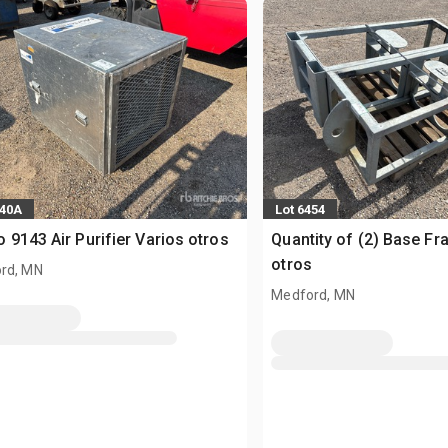
740A
Lot 6454
 9143 Air Purifier Varios otros
Quantity of (2) Base Fr
otros
rd, MN
Medford, MN