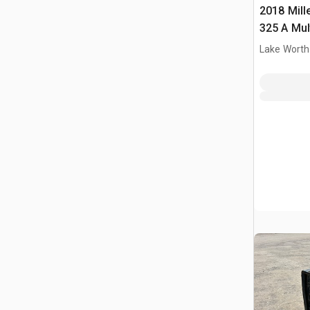
2018 Mille
325 A Mul
Soldador
Lake Worth