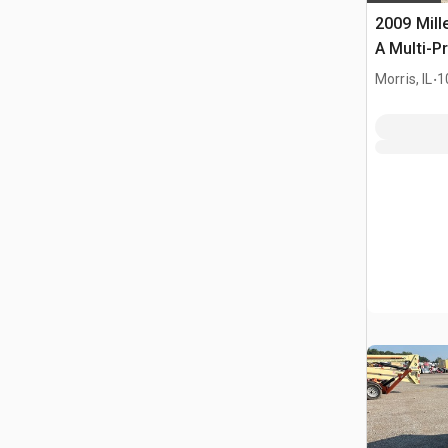
2009 Mill
A Multi-P
motoriza
.
Morris, IL
1