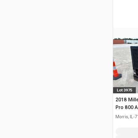
Lot 3975
2018 Mill
Pro 800 A
Soldador
.
Morris, IL
7