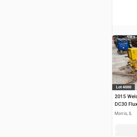
Lot 4000
2015 Wel
DC30 Flu
Varios, e
Morris, IL
soldadur