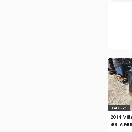
Lot 3976
2014 Mill
400 A Mul
Soldador