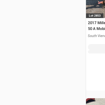
Lot 2853
2017 Mill
50 A Mobi
Soldador
South Vien