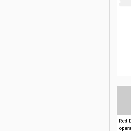
Red-D
oper