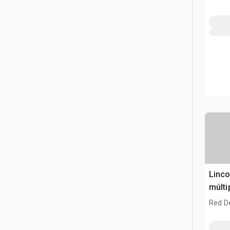
Linco
múlti
Red D