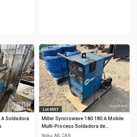
Lot 4557
0 A Soldadora
Miller Syncrowave 180 180 A Mobile
s
Multi-Process Soldadora de
múltiples operadores
Nisku, AB, CAN