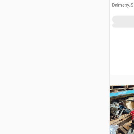
soplado
Dalmeny, S