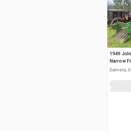
1949 Joh
Narrow Fr
histórico
Dalmeny, S