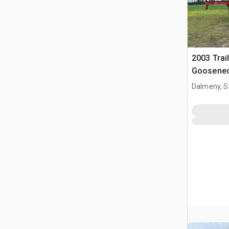
2003 Trai
Goosenec
caja abier
Dalmeny, S