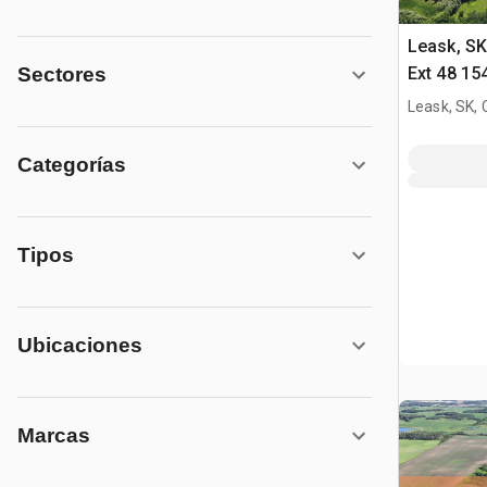
Leask, S
Ext 48 15
Sectores
Title Tier
Leask, SK,
Categorías
Tipos
Ubicaciones
Marcas