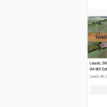
Leask, S
04-W3 Ext
235.65 +/
Leask, SK,
Tierras d