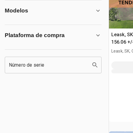
Modelos
Leask, S
Plataforma de compra
156.06 +/
Tierras d
Leask, SK,
Número de serie