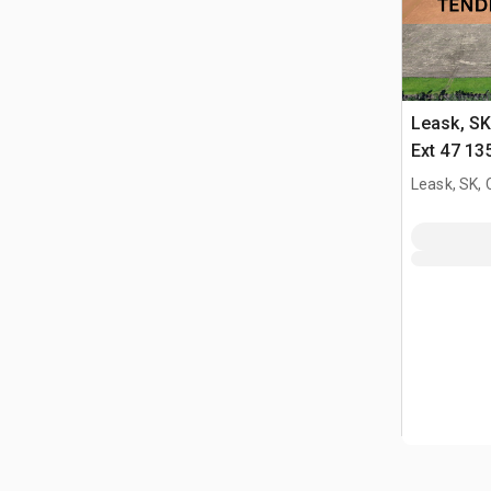
Leask, S
Ext 47 13
Title Tier
Leask, SK,