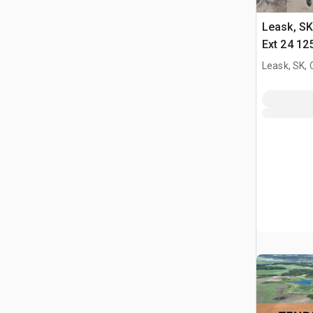
Leask, S
Ext 24 12
Title Tier
Leask, SK,