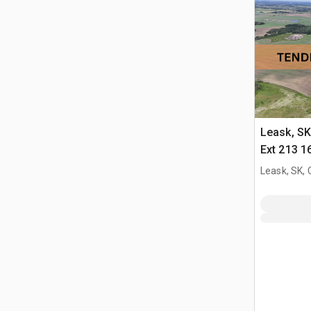
Leask, S
Ext 213 1
Title Tier
Leask, SK,