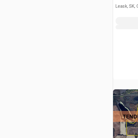
Title Ter
Leask, SK,
Agrícola