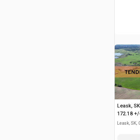
Leask, S
172.18 +/
Tierras d
Leask, SK,