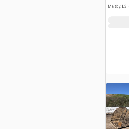
de cribad
Maltby, L3,