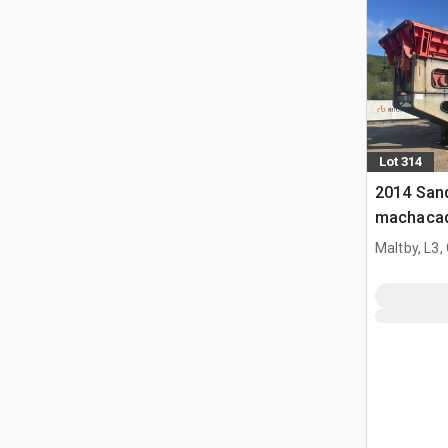
Lot 314
2014 San
machacad
Maltby, L3,