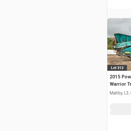
Lot 312
2015 Pow
Warrior T
cribado
Maltby, L3,