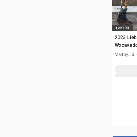
Lot 173
2023 Lie
Wxcavado
Maltby, L3,