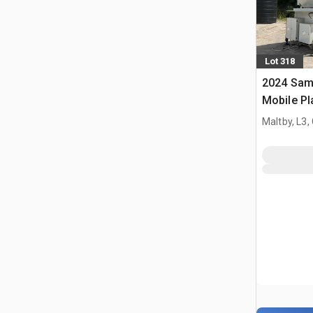
Lot 318
2024 Sam
Mobile Pl
de hormi
Maltby, L3,