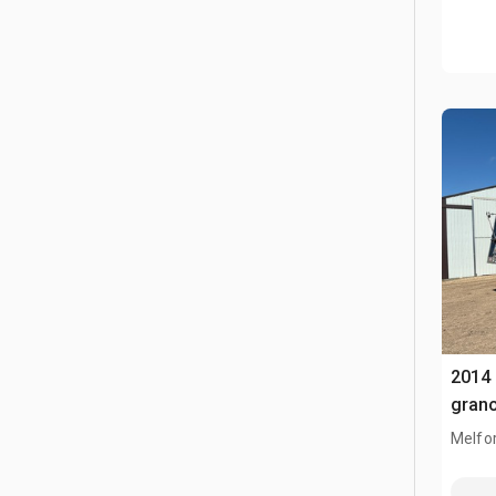
2014 
gran
Melfor