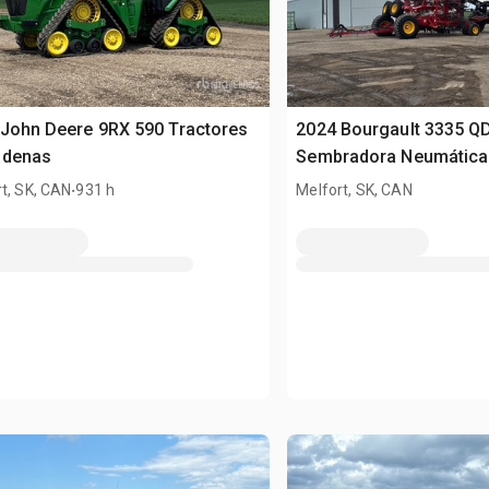
John Deere 9RX 590 Tractores
2024 Bourgault 3335 QD
adenas
Sembradora Neumática
.
t, SK, CAN
931 h
Melfort, SK, CAN