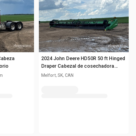
 Cabeza
2024 John Deere HD50R 50 ft Hinged
orio
Draper Cabezal de cosechadora
trilladora
km
Melfort, SK, CAN