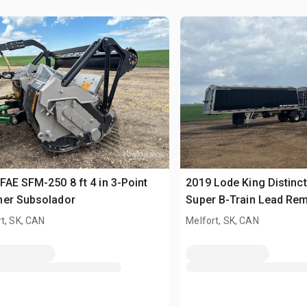
FAE SFM-250 8 ft 4 in 3-Point
2019 Lode King Distincti
her Subsolador
Super B-Train Lead Re
granos
t, SK, CAN
Melfort, SK, CAN