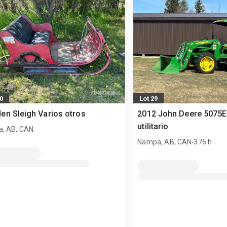
0
Lot 29
n Sleigh Varios otros
2012 John Deere 5075E
utilitario
, AB, CAN
.
Nampa, AB, CAN
376 h