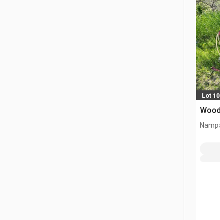
Lot 10
Woode
Nampa