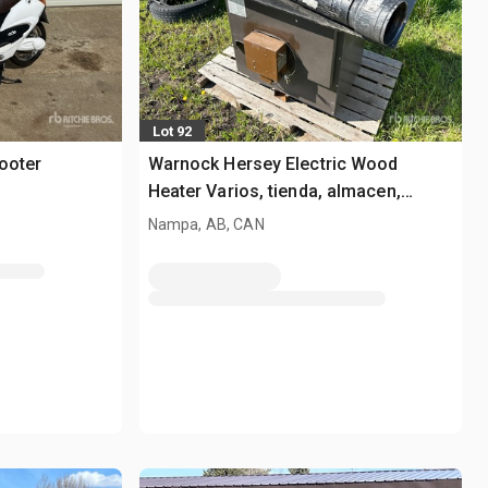
Lot 92
ooter
Warnock Hersey Electric Wood
Heater Varios, tienda, almacen,
consumidor
Nampa, AB, CAN