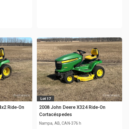
Lot 17
4x2 Ride-On
2008 John Deere X324 Ride-On
Cortacéspedes
.
Nampa, AB, CAN
376 h