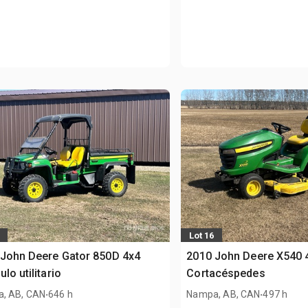
Lot 16
John Deere Gator 850D 4x4
2010 John Deere X540 
ulo utilitario
Cortacéspedes
.
.
, AB, CAN
646 h
Nampa, AB, CAN
497 h