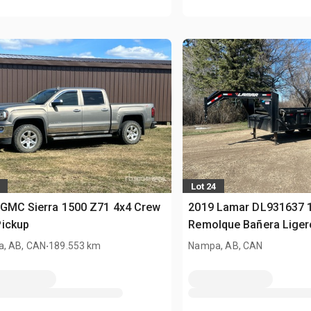
Lot 24
 GMC Sierra 1500 Z71 4x4 Crew
2019 Lamar DL931637 16
Pickup
Remolque Bañera Liger
.
, AB, CAN
189.553 km
Nampa, AB, CAN