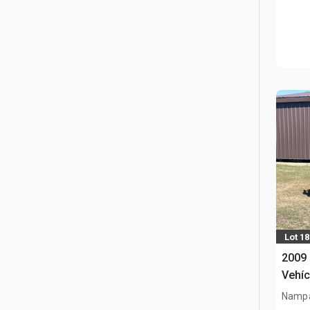
Lot 18
2009 
Vehíc
Nampa