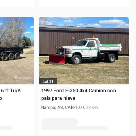
Lot 21
 ft Tri/A
1997 Ford F-350 4x4 Camión con
o
pala para nieve
.
Nampa, AB, CAN
107.012 km