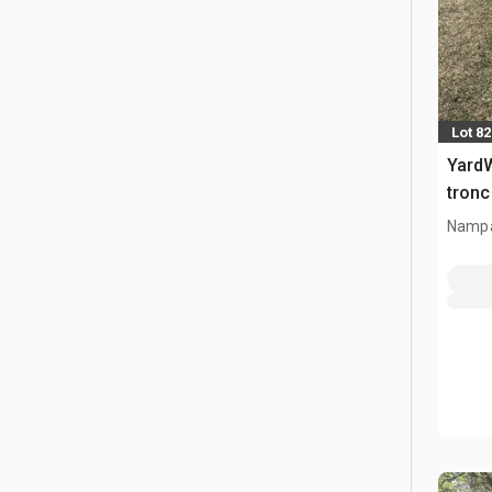
Lot 82
YardW
tron
Nampa