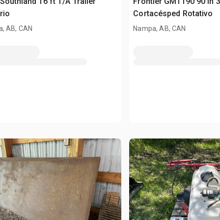
Southland 16 ft T/A Trailer
Frontier GM1190 90 in 3
ario
Cortacésped Rotativo
, AB, CAN
Nampa, AB, CAN