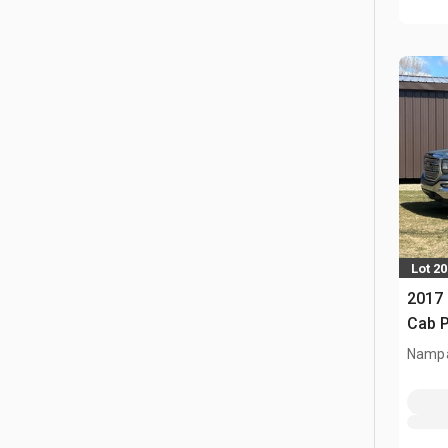
Lot 20
2017
Cab 
Nampa