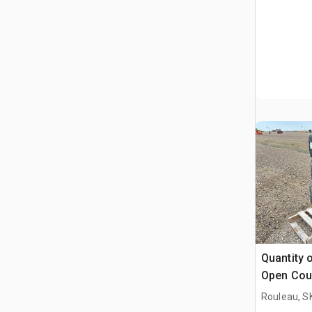
Quantity 
Open County 35X12.
Neumátic
Rouleau, S