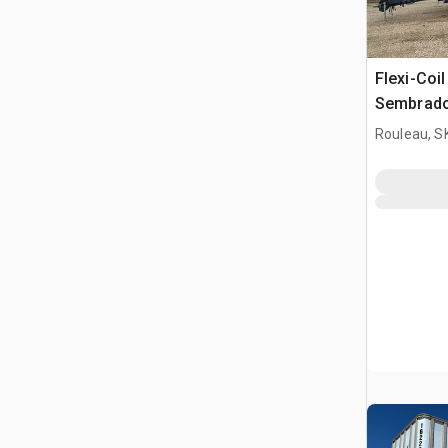
Flexi-Coil
Sembrado
Combina
Rouleau, S