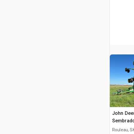
John Deer
Sembrado
Combina
Rouleau, S