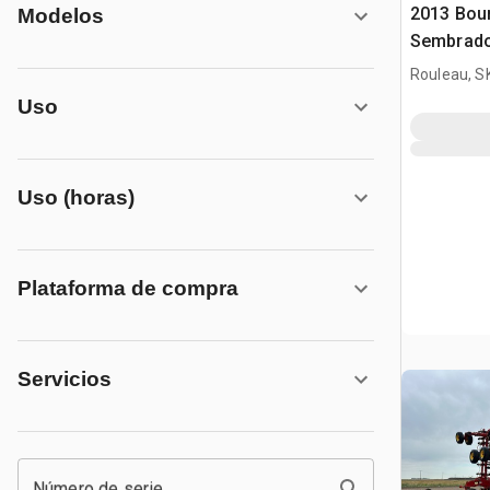
2013 Bour
Modelos
Sembrado
Combina
Rouleau, S
Uso
Uso (horas)
Plataforma de compra
Servicios
Número de serie