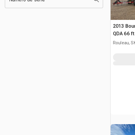
2013 Bou
QDA 66 f
Neumátic
Rouleau, S