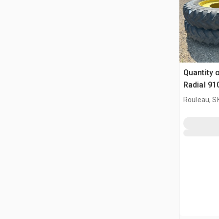
Quantity o
Radial 9
Neumático
Rouleau, S
Deere 49