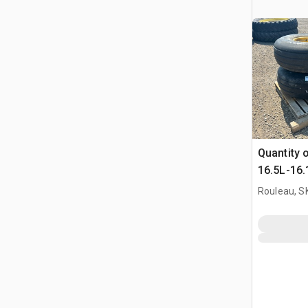
Quantity 
16.5L-16.
Fits Bour
Rouleau, S