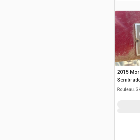
2015 Morr
Sembrado
Combina
Rouleau, S