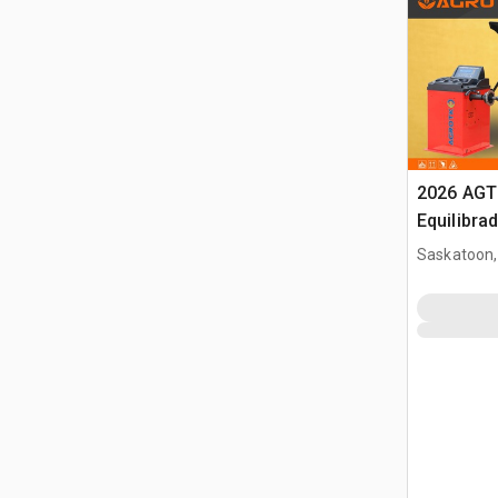
2026 AGT
Equilibra
(Unused)
Saskatoon,