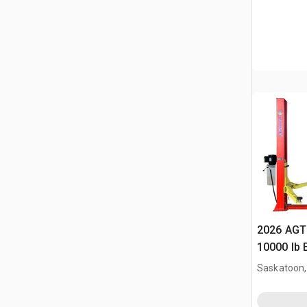
2026 AGT
10000 lb 
Vehículo
Saskatoon,