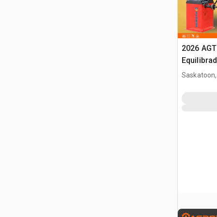
2026 AGT
Equilibra
(Unused)
Saskatoon,