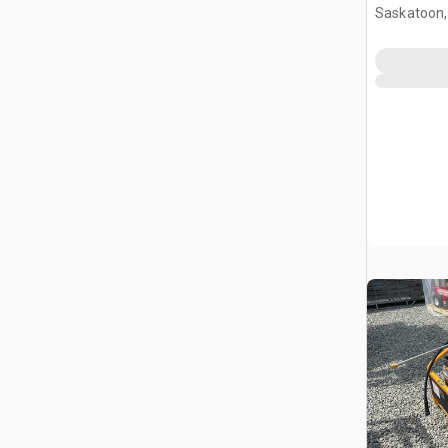
(Unused)
Saskatoon,