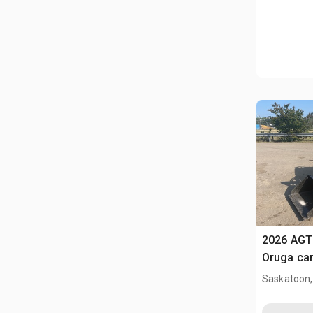
2026 AGT
Oruga ca
(Unused)
Saskatoon,