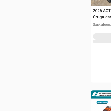
2026 AGT
Oruga ca
(Unused)
Saskatoon,