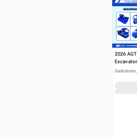
2026 AGT
Excavato
(Unused)
Saskatoon,