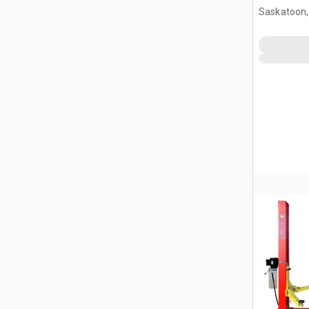
Vehículo
Saskatoon,