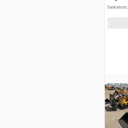
(Unused)
Saskatoon,