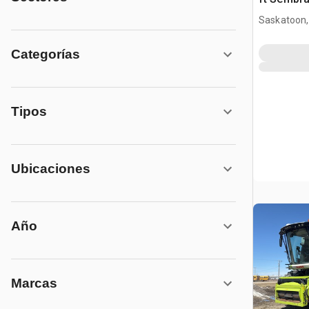
Combina
Saskatoon,
Categorías
Tipos
Ubicaciones
Año
Marcas