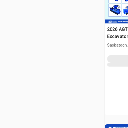
2026 AGT
Excavato
(Unused)
Saskatoon,