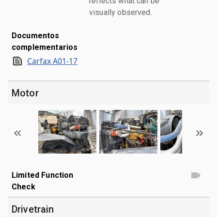
reflects what can be
visually observed.
Documentos
complementarios
Carfax A01-17
Motor
Limited Function
Check
Drivetrain