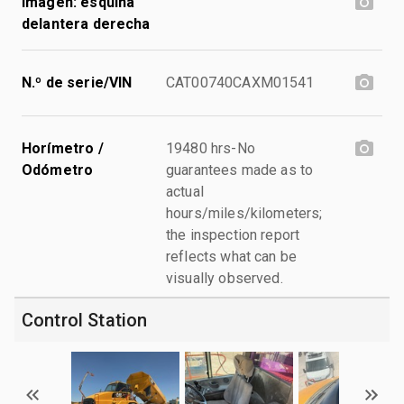
Imagen: esquina
delantera derecha
N.º de serie/VIN
CAT00740CAXM01541
Horímetro /
19480 hrs-No
Odómetro
guarantees made as to
actual
hours/miles/kilometers;
the inspection report
reflects what can be
visually observed.
Control Station