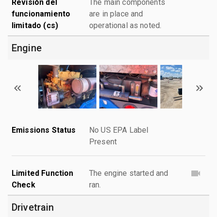
Revisión del
The main components
funcionamiento
are in place and
limitado (cs)
operational as noted.
Engine
Emissions Status
No US EPA Label
Present
Limited Function
The engine started and
Check
ran.
Drivetrain