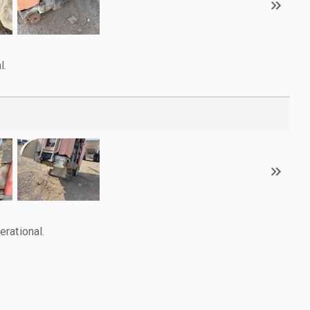
l.
rational.