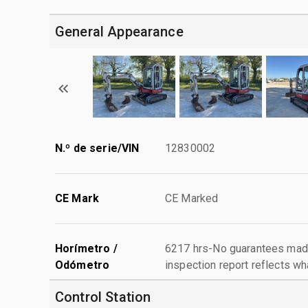
General Appearance
N.º de serie/VIN
12830002
CE Mark
CE Marked
Horímetro /
6217 hrs-No guarantees made
Odómetro
inspection report reflects wh
Control Station