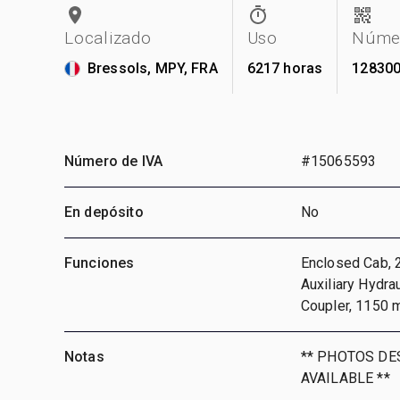
Localizado
Uso
Númer
Bressols, MPY, FRA
6217 horas
12830
Número de IVA
#15065593
En depósito
No
Funciones
Enclosed Cab, 
Auxiliary Hydra
Coupler, 1150 
Notas
** PHOTOS DE
AVAILABLE **