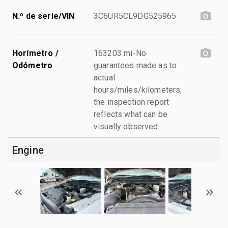
N.º de serie/VIN
3C6UR5CL9DG525965
Horímetro /
163203 mi-No
Odómetro
guarantees made as to
actual
hours/miles/kilometers;
the inspection report
reflects what can be
visually observed.
Engine