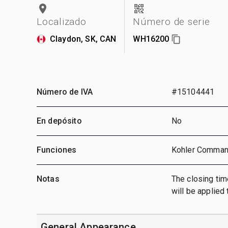
Localizado
Número de serie
Claydon, SK, CAN
WH16200
Número de IVA
#15104441
En depósito
No
Funciones
Kohler Command 
Notas
The closing tim
will be applied t
General Appearance