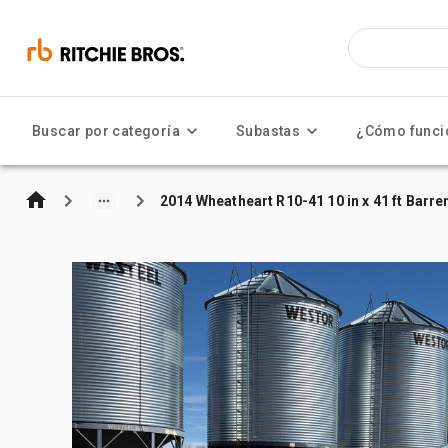
Buscar por categoría
Subastas
¿Cómo funci
2014 Wheatheart R10-41 10 in x 41 ft Barr