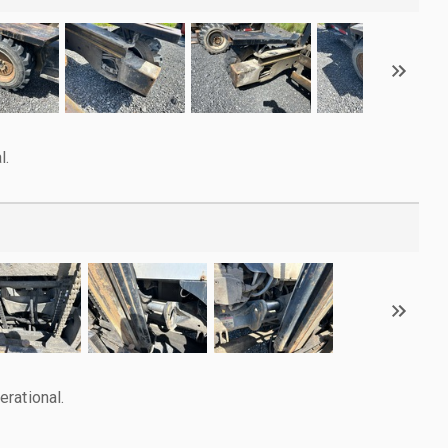
l.
rational.