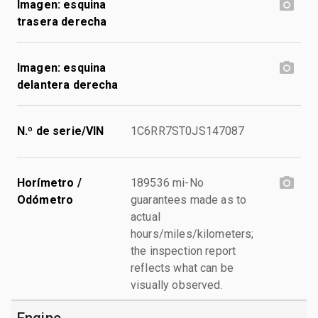
Imagen: esquina
trasera derecha
Imagen: esquina
delantera derecha
N.º de serie/VIN
1C6RR7ST0JS147087
Horímetro /
189536 mi-No
Odómetro
guarantees made as to
actual
hours/miles/kilometers;
the inspection report
reflects what can be
visually observed.
Engine