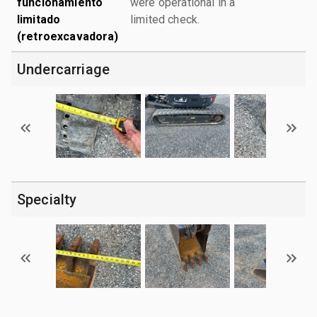
funcionamiento
were operational in a
limitado
limited check.
(retroexcavadora)
Undercarriage
Specialty