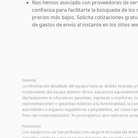
Nos hemos asociado con proveedores de serv
confianza para facilitarte la búsqueda de los 
precios más bajos. Solicita cotizaciones grat
de gastos de envío al instante en los sitios 
General
La información detallada del equipo tiene un ámbito limitado y
componente del equipo distinto de los expuestos expresament
declaraciones ni ofrecemos garantías, expresas o implícitas, c
representaciones o garantías relativas a la funcionalidad, la 
autoridades u órganos reguladores competentes, así como tampo
fines de comercialización. Te aconsejamos que realices tu prop
Funciones
Los equipos no se han probado con carga ni en todas las marc
garantías relativas a que el equipo funcione de acuerdo con la