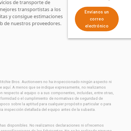
icios de transporte de
mejores transportistas a los
Envíanos un
uitas y consigue estimaciones
correo
web de nuestros proveedores.
electrónico
 Ritchie Bros. Auctioneers no ha inspeccionado ningún aspecto ni
e aquí. A menos que se indique expresamente, no realizamos
on respecto al equipo o a sus componentes, incluidas, entre otras,
conformidad o el cumplimiento de normativas de seguridad de
co sobre la aptitud para cualquier propósito particular o para
ia inspección detallada del equipo antes de la subasta.
has disponibles. No realizamos declaraciones ni ofrecemos
s especificaciones de los fabricantes. No se ha realizado ninguna