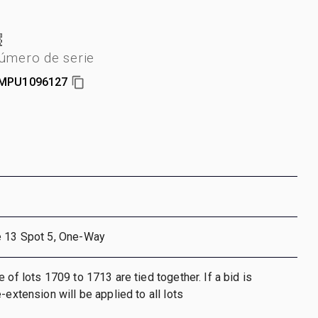
úmero de serie
MPU1096127
e 13 Spot 5, One-Way
 of lots 1709 to 1713 are tied together. If a bid is
-extension will be applied to all lots