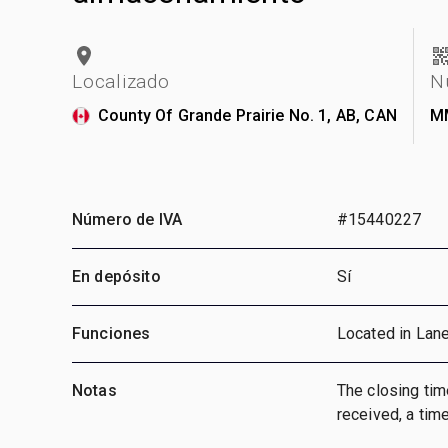
Localizado
N
County Of Grande Prairie No. 1, AB, CAN
M
Número de IVA
#15440227
En depósito
Sí
Funciones
Located in Lan
Notas
The closing time
received, a time